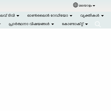
മലയാളം
Select your langu
വ് ടിവി
ഓണ്‍ലൈന്‍ റേഡിയോ
വ്യക്തികള്‍
പ്രാര്‍ത്ഥനാ വിഷയങ്ങള്‍
കോണ്ടാക്റ്റ്