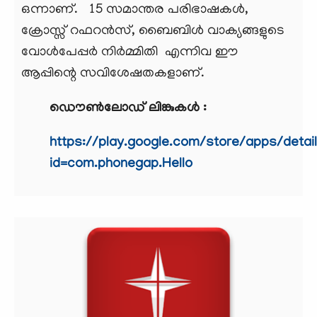
ഒന്നാണ്. 15 സമാന്തര പരിഭാഷകൾ,
ക്രോസ്സ് റഫറൻസ്, ബൈബിൾ വാക്യങ്ങളുടെ
വോൾപേപ്പർ നിർമ്മിതി എന്നിവ ഈ
ആപ്പിന്റെ സവിശേഷതകളാണ്.
ഡൌൺലോഡ് ലിങ്കുകൾ :
https://play.google.com/store/apps/detai
id=com.phonegap.Hello