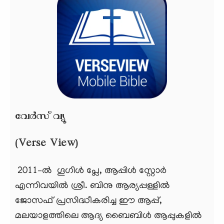
വേര്‍സ് വ്യൂ
(Verse View)
2011–ല്‍ ഗൂഗിൾ പ്ലേ, ആപ്പിൾ സ്റ്റോർ
എന്നിവയിൽ ശ്രീ. ബിനു ആര്യപ്പള്ളിൽ
ജോസഫ് പ്രസിദ്ധീകരിച്ച ഈ ആപ്പ്,
മലയാളത്തിലെ ആദ്യ ബൈബിൾ ആപ്പുകളിൽ