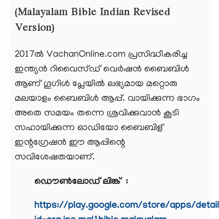
(Malayalam Bible Indian Revised
Version)
2017ൽ VachanOnline.com പ്രസിദ്ധീകരിച്ച
ഇന്ത്യന്‍ റിവൈസ്ഡ് വെര്‍ഷന്‍ ബൈബിൾ
ആണ് ഗൂഗിൾ പ്ലേയിൽ ലഭ്യമായ മറ്റൊരു
മലയാളം ബൈബിൾ ആപ്പ്. വായിക്കുന്ന ഭാഗം
അതെ സമയം തന്നെ ശ്രവിക്കുവാന്‍ കൂടി
സഹായിക്കുന്ന ഓഡിയോ ബൈബിള്
ഇന്റഗ്രേഷന്‍ ഈ ആപ്പിന്റെ
സവിശേഷതയാണ്.
ഡൌൺലോഡ് ലിങ്ക് :
https://play.google.com/store/apps/detai