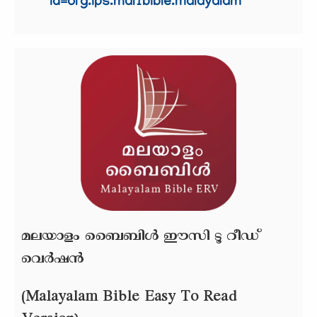
id=org.ips.mal1bible.malayalam
മലയാളം ബൈബിള്‍ ഈസി ടൂ റീഡ്
വെര്‍ഷന്‍
(
Malayalam Bible Easy To Read