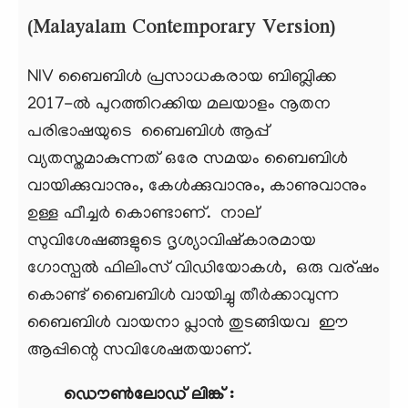
(Malayalam Contemporary Version)
NIV ബൈബിള്‍ പ്രസാധകരായ ബിബ്ലിക്ക
2017-ല്‍ പുറത്തിറക്കിയ മലയാളം നൂതന
പരിഭാഷയുടെ ബൈബിള്‍ ആപ്പ്
വ്യതസ്തമാകുന്നത് ഒരേ സമയം ബൈബിൾ
വായിക്കുവാനും, കേൾക്കുവാനും, കാണുവാനും
ഉള്ള ഫീച്ചർ കൊണ്ടാണ്. നാല്
സുവിശേഷങ്ങളുടെ ദൃശ്യാവിഷ്കാരമായ
ഗോസ്പൽ ഫിലിംസ് വിഡിയോകൾ, ഒരു വര്ഷം
കൊണ്ട് ബൈബിള്‍ വായിച്ചു തീര്‍ക്കാവുന്ന
ബൈബിള്‍ വായനാ പ്ലാന്‍ തുടങ്ങിയവ ഈ
ആപ്പിന്റെ സവിശേഷതയാണ്.
ഡൌൺലോഡ് ലിങ്ക് :