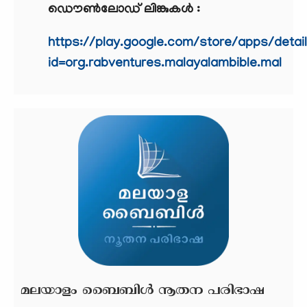
ഡൌൺലോഡ് ലിങ്കുകൾ :
https://play.google.com/store/apps/detai
id=org.rabventures.malayalambible.mal
മലയാളം ബൈബിള്‍ നൂതന പരിഭാഷ