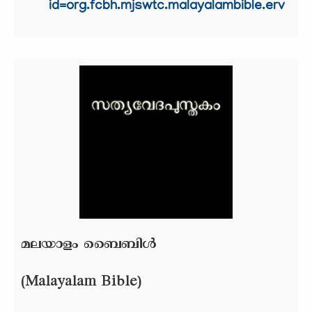
id=org.fcbh.mjswtc.malayalambible.erv
മലയാളം ബൈബിള്‍
(Malayalam Bible)