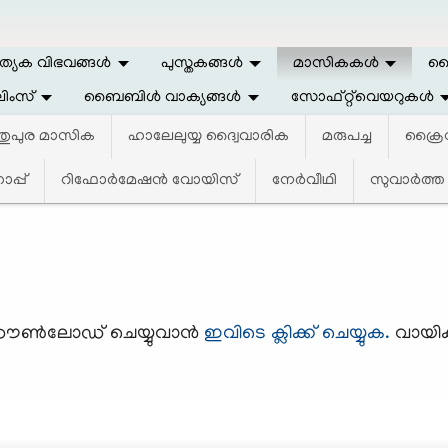
ത്യേക വിഭവങ്ങള്‍
പുസ്തകങ്ങള്‍
മാസികകള്‍
ലൈ
ിംസ്
ബൈബിള്‍ വാക്യങ്ങള്‍
സോഫ്റ്റ്‌വെയറുകള്‍
്തുപുര മാസിക
ഹാലേലുയ്യ ദ്വൈവാരിക
മരുപച്ച
ക്രൈസ
്പ്
റിഫോര്‍മേഷന്‍ വോയിസ്‌
നേര്‍വീഥി
സുവാര്‍ത്ത
ൌണ്‍ലോഡ് ചെയ്യുവാന്‍
ഇവിടെ ക്ലിക്ക് ചെയ്യുക.
വായിക്