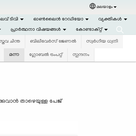
മലയാളം
Select your langu
വ് ടിവി
ഓണ്‍ലൈന്‍ റേഡിയോ
വ്യക്തികള്‍
പ്രാര്‍ത്ഥനാ വിഷയങ്ങള്‍
കോണ്ടാക്റ്റ്
്തവ ചിന്ത
ബിലീവേര്‍സ് ജേണല്‍
സ്വര്‍ഗീയ ധ്വനി
മന്ന
ഗ്ലോബല്‍ ട്രംപറ്റ്
സ്പന്ദനം
കുവാന്‍ താഴെയുള്ള പേജ്