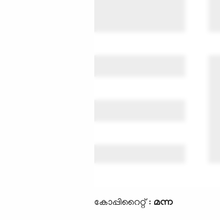
കോപ്പിറൈറ്റ് :
മന്ന