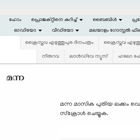
Skip to main content
ഹോം
പ്രൊജക്റ്റിനെ കുറിച്ച്
ബൈബിള്‍
പ്ര
ഓഡിയോ
വീഡിയോ
മലയാളം ഗോസ്പൽ ഫില
ക്രൈസ്തവ എഴുത്തുപുര ദിനപത്രം
ക്രൈസ്തവ എഴുത
നീരുറവ
ലാന്‍ഡ്‌വേ ന്യൂസ്‌
ഹലോ ഹോപ
മന്ന
മന്ന മാസിക പുതിയ ലക്കം ഡ
സ്ക്രോള്‍ ചെയ്യുക.