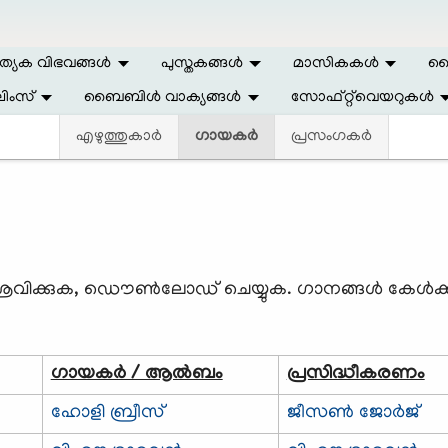
ത്യേക വിഭവങ്ങള്‍
പുസ്തകങ്ങള്‍
മാസികകള്‍
ലൈ
ിംസ്
ബൈബിള്‍ വാക്യങ്ങള്‍
സോഫ്റ്റ്‌വെയറുകള്‍
എഴുത്തുകാര്‍
ഗായകര്‍
പ്രസംഗകര്‍
ശ്രവിക്കുക, ഡൌണ്‍ലോഡ് ചെയ്യുക. ഗാനങ്ങള്‍ കേള്‍ക
ഗായകര്‍ / ആല്‍ബം
പ്രസിദ്ധീകരണം
ഹോളി ബ്രീസ്
ജീസണ്‍ ജോര്‍ജ്