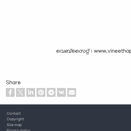
വെബ്സൈറ്റ് : www.vineetha
Share
Footer
Contact
Copyright
Site map