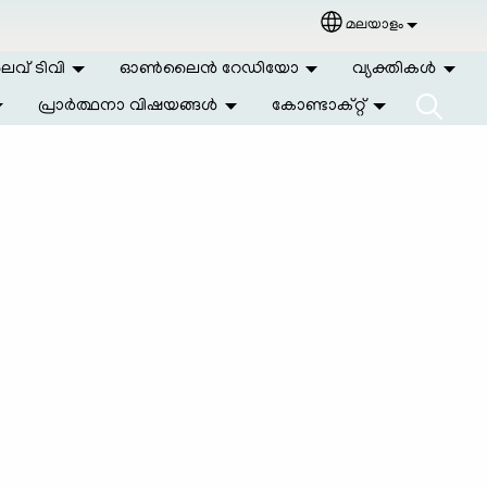
മലയാളം
Select your langu
വ് ടിവി
ഓണ്‍ലൈന്‍ റേഡിയോ
വ്യക്തികള്‍
പ്രാര്‍ത്ഥനാ വിഷയങ്ങള്‍
കോണ്ടാക്റ്റ്