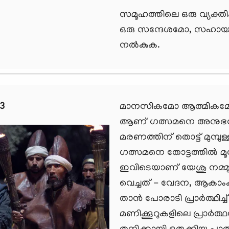
സമൂഹത്തിലെ ഒരു വ്യക്തി
ഒരു സന്ദേശമോ, സഹായത
നല്‍കുക.
 3
മാനസികമോ ആത്മികമ
ആണ് ഗത്സമനെ അനുഭവം 
മരണത്തിന് തൊട്ട് മുമ്പുള്
ഗത്സമനെ തോട്ടത്തില്‍ മൂന
ഇവിടെയാണ് യേശു നമ്മു
വെച്ചത് - വേദന, ആകാംക്ഷ
താന്‍ പോരാടി പ്രാര്‍ത്ഥി
മണിക്കൂറുകളിലെ പ്രാര്