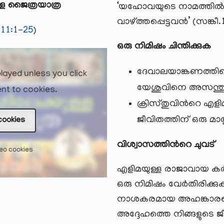
്ള ജൈത്രയാത്ര
‘യഹോവയുടെ നാമത്തില്‍ 
വാഴ്ത്തപ്പെട്ടവന്‍’ (സങ്കീ
11:1-25
)
ഒരു നിമിഷം ചിന്തിക്കുക
ദേവാലയാങ്കണത്തിലെ
layed unless you click
യേശുവിനെ അസന്തുഷ്
nt to cookies.
ക്രിസ്തുവിന്‍റെ എള
ജീവിതത്തിന് ഒരു മാ
cookies
വിശ്വാസത്തിന്‍റെ ചുവട്
deo cookies
എളിമയുള്ള രാജാവായ കര്‍
ഒരു നിമിഷം വേര്‍തിരിക്ക
നാശകരമായ അഹങ്കാരത്തെ
അദ്ദേഹത്തെ നിങ്ങളുടെ ജീ