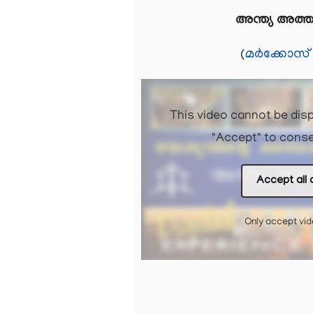
അന്ത്യ അത്
​​​​(
മർക്കോസ് 
This video cannot be disp
"Accept" to conse
Accept all 
Only accept vi