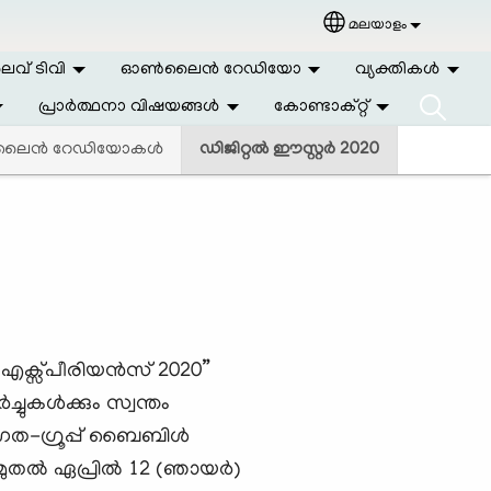
മലയാളം
Select your langu
വ് ടിവി
ഓണ്‍ലൈന്‍ റേഡിയോ
വ്യക്തികള്‍
പ്രാര്‍ത്ഥനാ വിഷയങ്ങള്‍
കോണ്ടാക്റ്റ്
ലൈന്‍ റേഡിയോകള്‍
ഡിജിറ്റൽ ഈസ്റ്റർ 2020
ർ എക്സ്പീരിയൻസ് 2020”
്ചുകൾക്കും സ്വന്തം
ിഗത-ഗ്രൂപ്പ് ബൈബിൾ
) മുതൽ ഏപ്രിൽ 12 (ഞായർ)