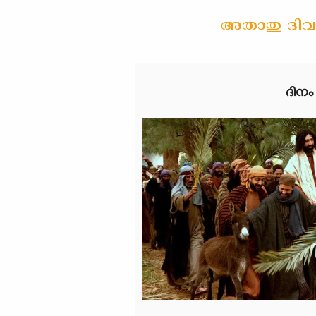
അതാതു ദിവസ
ദിനം