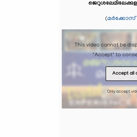
ജെറുശലേമിലേക്കുള
(
മർക്കോസ് 
This video cannot be disp
"Accept" to conse
Accept all 
Only accept vi