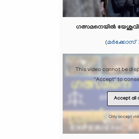
ഗത്സമനെയിൽ യേശുവിനെ ഒ
(
മർക്കോസ് 1
This video cannot be disp
"Accept" to conse
Accept all 
Only accept vi