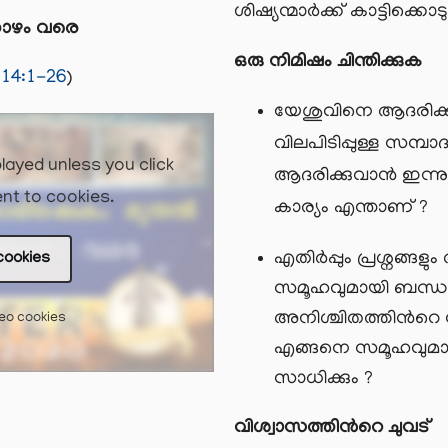
ശിഷ്യന്മാര്‍ക്ക് കാട്ടിക്കൊട
താഴം വരെ
ഒരു നിമിഷം ചിന്തിക്കുക
14:1-26
)
യേശുവിനെ ആദരിക്കുവാ
വിലപിടിപ്പുള്ള സമ്പാ
layed unless you click
ആദരിക്കുവാന്‍ ഇന്നു 
nt to cookies.
കാര്യം എന്താണ് ?
എതിര്‍പ്പും പ്രശ്നങ്ങ
cookies
സമൂഹവുമായി ബന്ധപ്പെ
അനിശ്ചിതത്തിന്‍റെ സ
deo cookies
എങ്ങനെ സമൂഹവുമായി ച
സാധിക്കും ?
വിശ്വാസത്തിന്‍റെ ചുവട്