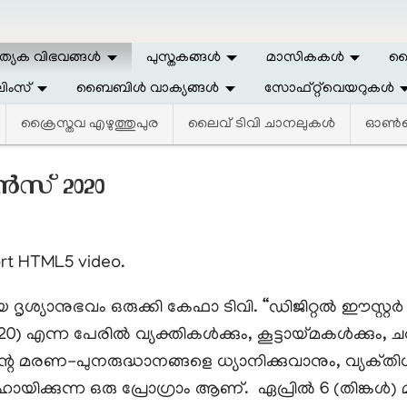
ത്യേക വിഭവങ്ങള്‍
പുസ്തകങ്ങള്‍
മാസികകള്‍
ലൈ
ിംസ്
ബൈബിള്‍ വാക്യങ്ങള്‍
സോഫ്റ്റ്‌വെയറുകള്‍
ക്രൈസ്തവ എഴുത്തുപുര
ലൈവ് ടിവി ചാനലുകള്‍
ഓണ്‍
ൻസ് 2020
rt HTML5 video.
 ദൃശ്യാനുഭവം ഒരുക്കി കേഫാ ടിവി. “ഡിജിറ്റൽ ഈസ്റ്റ
20) എന്ന പേരിൽ വ്യക്തികൾക്കും, കൂട്ടായ്മകൾക്കും, ചർച
െ മരണ-പുനരുദ്ധാനങ്ങളെ ധ്യാനിക്കുവാനും, വ്യക്‌ത
ഹായിക്കുന്ന ഒരു പ്രോഗ്രാം ആണ്. ഏപ്രിൽ 6 (തിങ്കൾ