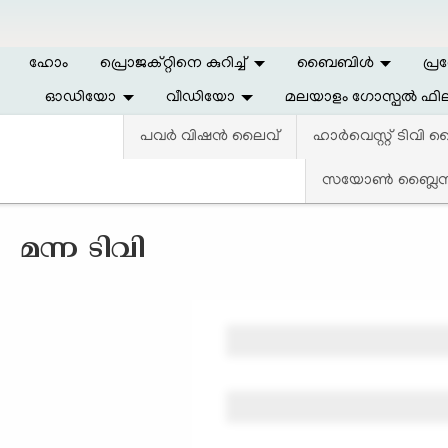
Skip to main content
ഹോം
പ്രൊജക്റ്റിനെ കുറിച്ച്
ബൈബിള്‍
പ്ര
ഓഡിയോ
വീഡിയോ
മലയാളം ഗോസ്പൽ ഫില
പവര്‍ വിഷന്‍ ലൈവ്
ഹാര്‍വെസ്റ്റ്‌ ടിവി
സയോൺ ബ്ലൈസ്
മന്ന ടിവി