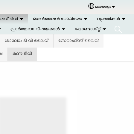
മലയാളം
Select your langu
വ് ടിവി
ഓണ്‍ലൈന്‍ റേഡിയോ
വ്യക്തികള്‍
പ്രാര്‍ത്ഥനാ വിഷയങ്ങള്‍
കോണ്ടാക്റ്റ്
ശാലോം ടി വി ലൈവ്
സേറാഫ്സ് ലൈവ്
ി
മന്ന ടിവി