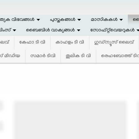
ത്യേക വിഭവങ്ങള്‍
പുസ്തകങ്ങള്‍
മാസികകള്‍
ലൈ
ിംസ്
ബൈബിള്‍ വാക്യങ്ങള്‍
സോഫ്റ്റ്‌വെയറുകള്‍
 ലൈവ്
കേഫാ ടി വി
കാഹളം ടി വി
ഗുഡ്ന്യൂസ്‌ ലൈവ്
 മീഡിയ
സമാര്‍ ടിവി
തൂലിക ടി വി
രെഹബോത്ത് ടിവ