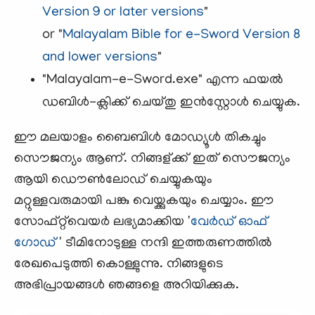
Version 9 or later versions
"
or "
Malayalam Bible for e-Sword Version 8
and lower versions
"
"Malayalam-e-Sword.exe" എന്ന ഫയല്‍
ഡബിള്‍-ക്ലിക്ക് ചെയ്തു ഇന്‍സ്റ്റോള്‍ ചെയ്യുക.
ഈ മലയാളം ബൈബിള്‍ മോഡ്യൂള്‍ തികച്ചും
സൌജന്യം ആണ്. നിങ്ങള്ക്ക് ഇത് സൌജന്യം
ആയി ഡൌണ്‍ലോഡ് ചെയ്യുകയും
മറ്റുള്ളവരുമായി പങ്കു വെയ്ക്കുകയും ചെയ്യാം. ഈ
സോഫ്റ്റ്‌വെയര്‍ ലഭ്യമാക്കിയ '
വേര്‍ഡ്‌ ഓഫ്
ഗോഡ്
' ടീമിനോടുള്ള നന്ദി ഇത്തരുണത്തില്‍
രേഖപെടുത്തി കൊള്ളുന്നു. നിങ്ങളുടെ
അഭിപ്രായങ്ങള്‍ ഞങ്ങളെ അറിയിക്കുക.