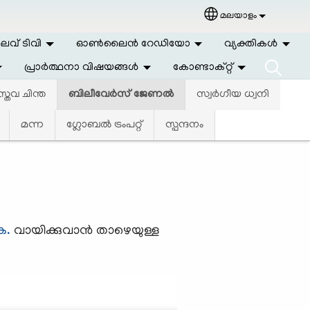
മലയാളം
Select your langu
വ് ടിവി
ഓണ്‍ലൈന്‍ റേഡിയോ
വ്യക്തികള്‍
പ്രാര്‍ത്ഥനാ വിഷയങ്ങള്‍
കോണ്ടാക്റ്റ്
്തവ ചിന്ത
ബിലീവേര്‍സ് ജേണല്‍
സ്വര്‍ഗീയ ധ്വനി
മന്ന
ഗ്ലോബല്‍ ട്രംപറ്റ്
സ്പന്ദനം
ക.
വായിക്കുവാന്‍ താഴെയുള്ള