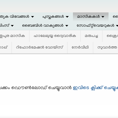
ത്യേക വിഭവങ്ങള്‍
പുസ്തകങ്ങള്‍
മാസികകള്‍
ലൈ
ിംസ്
ബൈബിള്‍ വാക്യങ്ങള്‍
സോഫ്റ്റ്‌വെയറുകള്‍
്തുപുര മാസിക
ഹാലേലുയ്യ ദ്വൈവാരിക
മരുപച്ച
ക്രൈസ
്പ്
റിഫോര്‍മേഷന്‍ വോയിസ്‌
നേര്‍വീഥി
സുവാര്‍ത്ത
 ലക്കം ഡൌണ്‍ലോഡ് ചെയ്യുവാന്‍
ഇവിടെ ക്ലിക്ക് ചെയ്യു