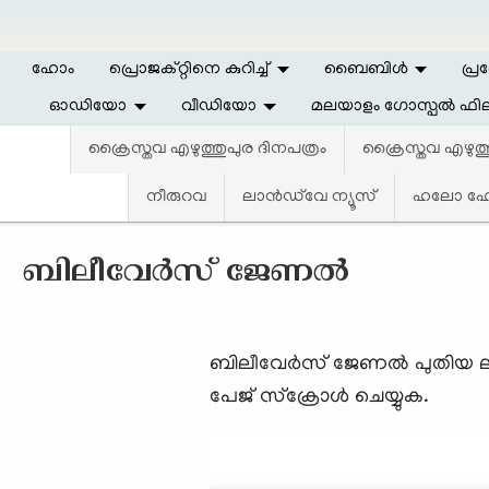
Skip to main content
ഹോം
പ്രൊജക്റ്റിനെ കുറിച്ച്
ബൈബിള്‍
പ്ര
ഓഡിയോ
വീഡിയോ
മലയാളം ഗോസ്പൽ ഫില
ക്രൈസ്തവ എഴുത്തുപുര ദിനപത്രം
ക്രൈസ്തവ എഴുത
നീരുറവ
ലാന്‍ഡ്‌വേ ന്യൂസ്‌
ഹലോ ഹോപ
ബിലീവേര്‍സ് ജേണല്‍
ബിലീവേര്‍സ് ജേണല്‍ പുതിയ
പേജ് സ്ക്രോള്‍ ചെയ്യുക.