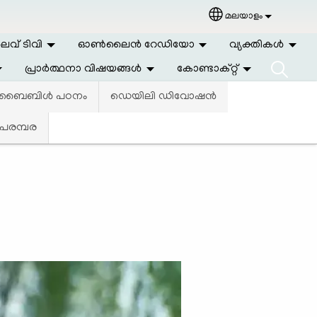
മലയാളം
Select your langu
വ് ടിവി
ഓണ്‍ലൈന്‍ റേഡിയോ
വ്യക്തികള്‍
പ്രാര്‍ത്ഥനാ വിഷയങ്ങള്‍
കോണ്ടാക്റ്റ്
ബൈബിള്‍ പഠനം
ഡെയിലി ഡിവോഷൻ
 പരമ്പര