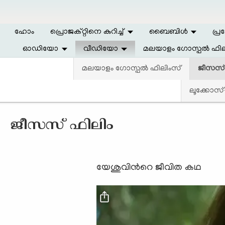
Skip to main content
ഹോം
പ്രൊജക്റ്റിനെ കുറിച്ച്
ബൈബിള്‍
പ്ര
ഓഡിയോ
വീഡിയോ
മലയാളം ഗോസ്പൽ ഫില
മലയാളം ഗോസ്പൽ ഫിലിംസ്
ജീസസ്
ലൂക്കോസ്-
ജീസസ് ഫിലിം
യേശുവിന്‍റെ ജീവിത കഥ