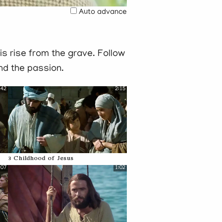
Auto advance
s rise from the grave. Follow
and the passion.
:42
2:15
3 Childhood of Jesus
:07
1:02