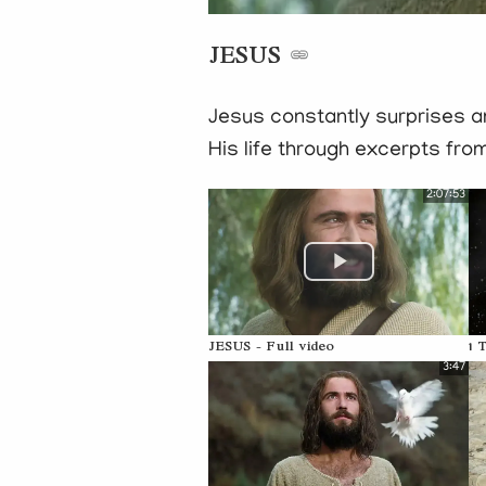
JESUS
Jesus constantly surprises an
His life through excerpts from
2:07:53
JESUS - Full video
1 
3:47