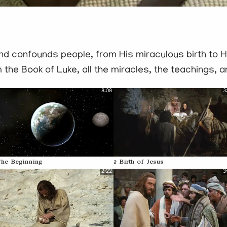
d confounds people, from His miraculous birth to Hi
 the Book of Luke, all the miracles, the teachings, 
8:08
3
The Beginning
2 Birth of Jesus
2:22
3