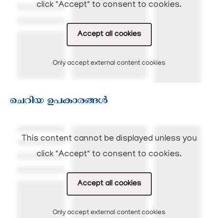
click "Accept" to consent to cookies.
Accept all cookies
Only accept external content cookies
ചെറിയ ഉപകാരങ്ങൾ
This content cannot be displayed unless you
click "Accept" to consent to cookies.
Accept all cookies
Only accept external content cookies