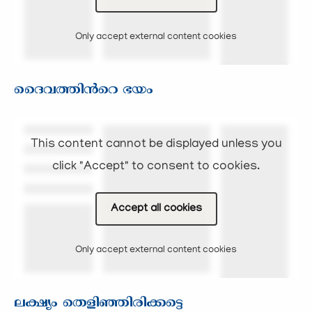
Only accept external content cookies
ദൈവത്തിന്‍റെ ഭയം
This content cannot be displayed unless you
click "Accept" to consent to cookies.
Accept all cookies
Only accept external content cookies
ലക്ഷ്യം തെളിഞ്ഞിരിക്കട്ടെ