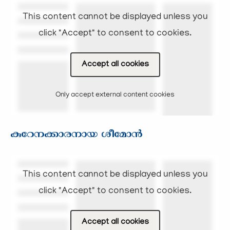
This content cannot be displayed unless you
click "Accept" to consent to cookies.
Accept all cookies
Only accept external content cookies
കുറേനക്കാരനായ ശീമോൻ
This content cannot be displayed unless you
click "Accept" to consent to cookies.
Accept all cookies