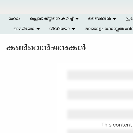
Skip to main content
ഹോം
പ്രൊജക്റ്റിനെ കുറിച്ച്
ബൈബിള്‍
പ്ര
ഓഡിയോ
വീഡിയോ
മലയാളം ഗോസ്പൽ ഫില
കൺവെൻഷനുകൾ
This content 