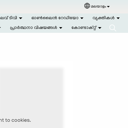
മലയാളം
Select your langu
വ് ടിവി
ഓണ്‍ലൈന്‍ റേഡിയോ
വ്യക്തികള്‍
പ്രാര്‍ത്ഥനാ വിഷയങ്ങള്‍
കോണ്ടാക്റ്റ്
nt to cookies.