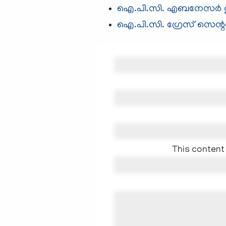
ഐ.പി.സി. എബനേസര്‍ ത
ഐ.പി.സി.​ ഗ്രേസ്‌ സെന
This content 