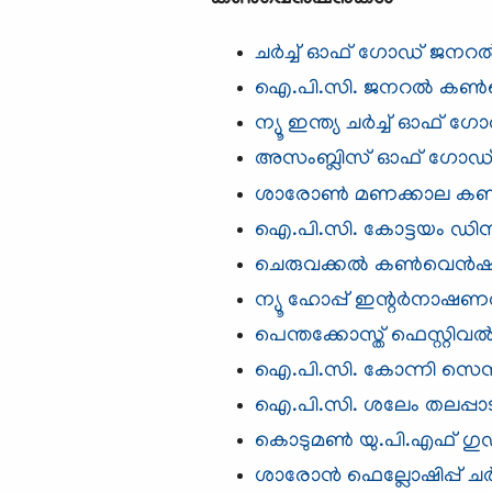
ചർച്ച് ഓഫ് ഗോഡ് ജനറൽ 
ഐ.പി.സി. ജനറല്‍ കണ്‍വെ
ന്യൂ ഇന്ത്യ ചർച്ച് ഓഫ്
അസംബ്ലിസ് ഓഫ് ഗോഡ്
ശാരോണ്‍ മണക്കാല കണ്‍വ
ഐ.പി.സി. കോട്ടയം ഡിസ്ട്
ചെരുവക്കല്‍ കണ്‍വെന്‍ഷ
ന്യൂ ഹോപ്പ് ഇന്റര്‍നാഷ
പെന്തക്കോസ്ത് ഫെസ്റ്റിവൽ
ഐ.പി.സി.​ കോന്നി സെന
ഐ.പി.സി. ശലേം തലപ്പാ
കൊടുമൺ യു.പി.എഫ് ഗുഡ്ന
ശാരോന്‍ ഫെല്ലോഷിപ്പ് ചര