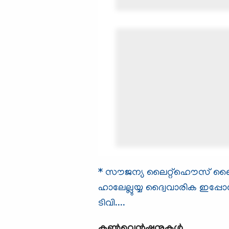
* സൗജന്യ ലൈറ്റ്ഹൌസ് ബൈബി
ഹാലേല്ലുയ്യ ദ്വൈവാരിക ഇപ്പോ
ടിവി....
കൺവെൻഷനുകൾ