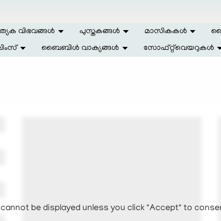
ത്യേക വിഭവങ്ങള്‍
പുസ്തകങ്ങള്‍
മാസികകള്‍
ലൈ
ിംസ്
ബൈബിള്‍ വാക്യങ്ങള്‍
സോഫ്റ്റ്‌വെയറുകള്‍
cannot be displayed unless you click "Accept" to conse