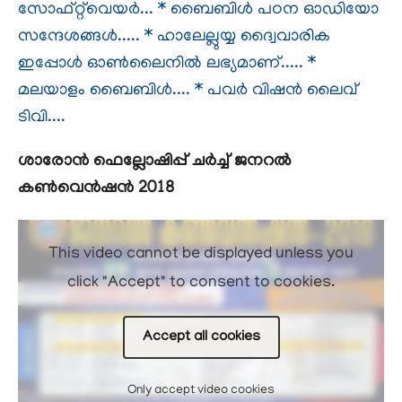
സോഫ്റ്റ്‌വെയര്‍...
* ബൈബിള്‍ പഠന ഓഡിയോ
സന്ദേശങ്ങള്‍.....
* ഹാലേല്ലുയ്യ ദ്വൈവാരിക
ഇപ്പോള്‍ ഓണ്‍ലൈനില്‍ ലഭ്യമാണ്.....
*
മലയാളം ബൈബിള്‍....
* പവര്‍ വിഷന്‍ ലൈവ്
ടിവി....
ശാരോന്‍ ഫെല്ലോഷിപ്പ് ചര്‍ച്ച് ജനറല്‍
കണ്‍വെന്‍ഷന്‍ 2018
This video cannot be displayed unless you
click "Accept" to consent to cookies.
Accept all cookies
Only accept video cookies