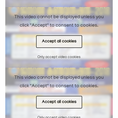
This video cannot be displayed unless you
click "Accept" to consent to cookies.
Accept all cookies
Only accept video cookies
This video cannot be displayed unless you
click "Accept" to consent to cookies.
Accept all cookies
Only accept video cookies