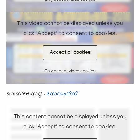
This video cannot be displayed unless you
click "Accept" to consent to cookies.
Accept all cookies
Only accept video cookies
വെബ്സൈറ്റ് :
സേറാഫ്സ്
This content cannot be displayed unless you
click "Accept" to consent to cookies.