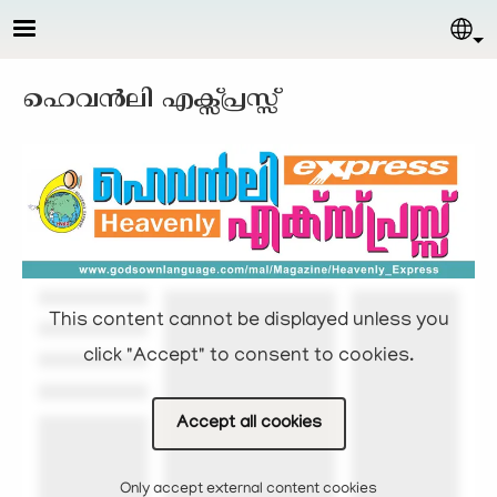
Skip to main content
Sel
ഹെവന്‍ലി എക്സ്പ്രസ്സ്‌
This content cannot be displayed unless you
click "Accept" to consent to cookies.
Accept all cookies
Only accept external content cookies