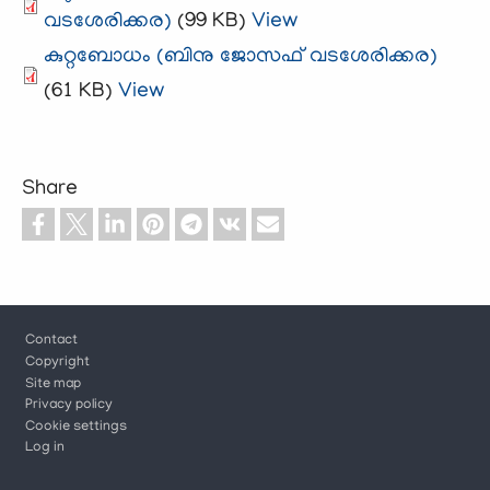
വടശേരിക്കര)
(99 KB)
View
കുറ്റബോധം (ബിനു ജോസഫ്‌ വടശേരിക്കര)
(61 KB)
View
Share
Footer
Contact
Copyright
Site map
Privacy policy
Cookie settings
Log in