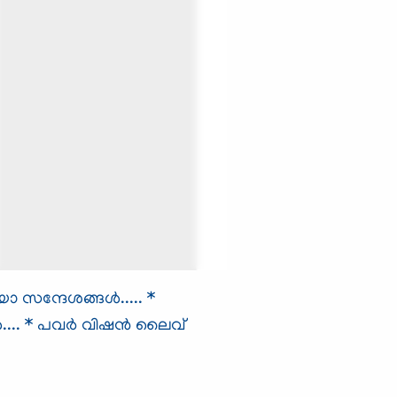
ന്ദേശങ്ങള്‍.....
*
...
* പവര്‍ വിഷന്‍ ലൈവ്