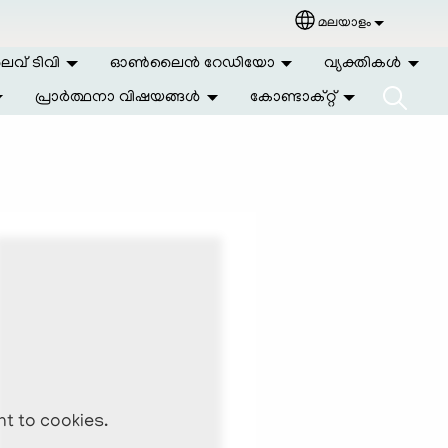
മലയാളം
Select your langu
വ് ടിവി
ഓണ്‍ലൈന്‍ റേഡിയോ
വ്യക്തികള്‍
പ്രാര്‍ത്ഥനാ വിഷയങ്ങള്‍
കോണ്ടാക്റ്റ്
nt to cookies.