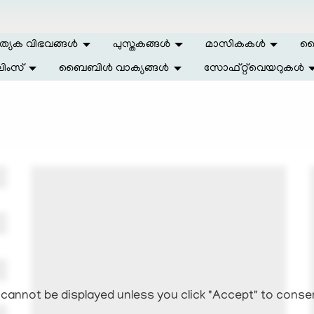
ത്യേക വിഭവങ്ങള്‍
പുസ്തകങ്ങള്‍
മാസികകള്‍
ലൈ
ിംസ്
ബൈബിള്‍ വാക്യങ്ങള്‍
സോഫ്റ്റ്‌വെയറുകള്‍
cannot be displayed unless you click "Accept" to conse