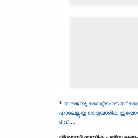
* സൗജന്യ ലൈറ്റ്ഹൌസ് ബൈബി
ഹാലേല്ലുയ്യ ദ്വൈവാരിക ഇപ്പോ
ടിവി....
വിശ്വാസി
മാസിക പുതിയ ലക്ക