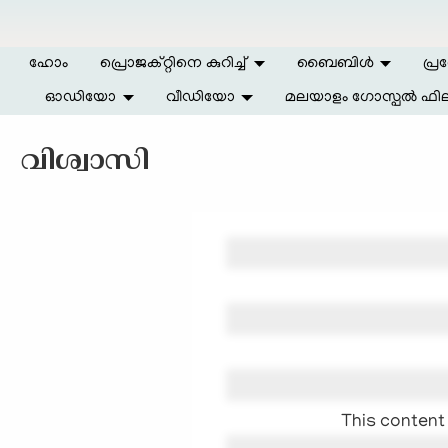
Skip to main content
ഹോം
പ്രൊജക്റ്റിനെ കുറിച്ച്
ബൈബിള്‍
പ്ര
ഓഡിയോ
വീഡിയോ
മലയാളം ഗോസ്പൽ ഫില
വിശ്വാസി
This content 