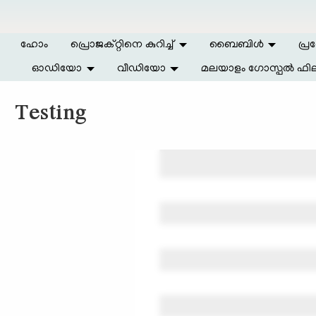
Skip to main content
ഹോം
പ്രൊജക്റ്റിനെ കുറിച്ച്
ബൈബിള്‍
പ്ര
ഓഡിയോ
വീഡിയോ
മലയാളം ഗോസ്പൽ ഫില
Testing