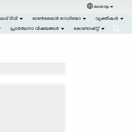
മലയാളം
Select your langu
വ് ടിവി
ഓണ്‍ലൈന്‍ റേഡിയോ
വ്യക്തികള്‍
പ്രാര്‍ത്ഥനാ വിഷയങ്ങള്‍
കോണ്ടാക്റ്റ്