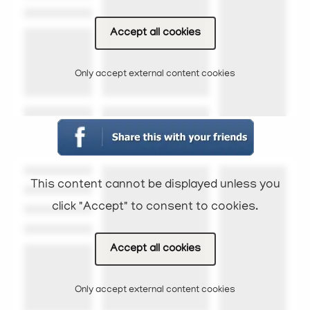
Accept all cookies
Only accept external content cookies
This content cannot be displayed unless you
click "Accept" to consent to cookies.
Accept all cookies
Only accept external content cookies