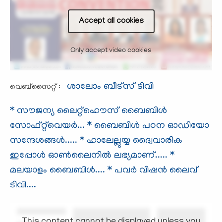
Accept all cookies
Only accept video cookies
ശാലോം ബീട്സ് ടിവി​
വെബ്സൈറ്റ് :
* സൗജന്യ ലൈറ്റ്ഹൌസ് ബൈബിള്‍
സോഫ്റ്റ്‌വെയര്‍...
* ബൈബിള്‍ പഠന ഓഡിയോ
സന്ദേശങ്ങള്‍.....
* ഹാലേല്ലുയ്യ ദ്വൈവാരിക
ഇപ്പോള്‍ ഓണ്‍ലൈനില്‍ ലഭ്യമാണ്.....
*
മലയാളം ബൈബിള്‍....
* പവര്‍ വിഷന്‍ ലൈവ്
ടിവി....
This content cannot be displayed unless you