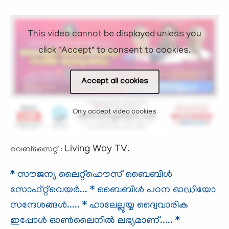
This video cannot be displayed unless you
click "Accept" to consent to cookies.
Accept all cookies
Only accept video cookies
Living Way TV.
വെബ്സൈറ്റ് :
* സൗജന്യ ലൈറ്റ്ഹൌസ് ബൈബിള്‍
സോഫ്റ്റ്‌വെയര്‍...
* ബൈബിള്‍ പഠന ഓഡിയോ
സന്ദേശങ്ങള്‍.....
* ഹാലേല്ലുയ്യ ദ്വൈവാരിക
ഇപ്പോള്‍ ഓണ്‍ലൈനില്‍ ലഭ്യമാണ്.....
*