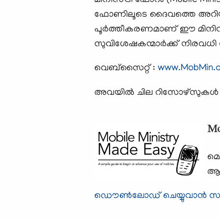
മിനിസ്ട്രി ഫോറം (Mobile Min
ഫോണിലൂടെ ദൈവത്തെ അറിയുവ
പൂര്‍ത്തീകരണമാണ് ഈ മിനിസ്ട
സുവിശേഷകന്മാര്‍ക്ക് നിരവധ
വെബ്സൈറ്റ് :
www.MobMin.o
അവയില്‍ ചില റിസോഴ്സുകള്‍ നിങ
Mo
മൊ
ആഗ്
ഡൌണ്‍ലോഡ് ചെയ്യുവാന്‍ സന്