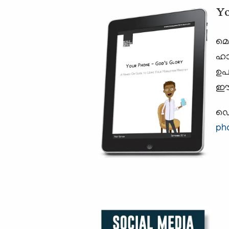
Yo
മൊ
ഹാ
ഉപ
ഈ 
ഡൌ
ph