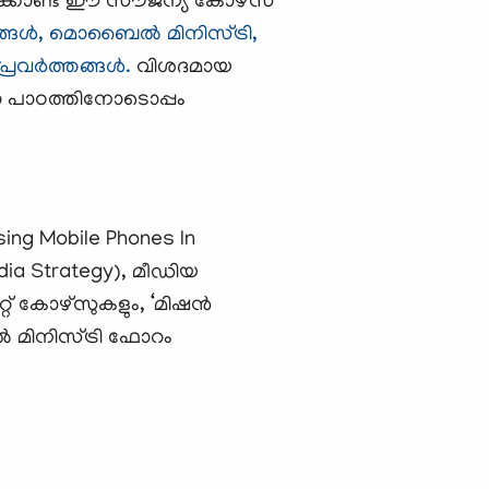
 ഉള്‍ക്കൊണ്ട ഈ സൗജന്യ കോഴ്സ്
ങള്‍, മൊബൈല്‍ മിനിസ്ട്രി,
വര്‍ത്തങ്ങള്‍.
വിശദമായ
ോ പാഠത്തിനോടൊപ്പം
g Mobile Phones In
dia Strategy), മീഡിയ
്റ് കോഴ്സുകളും, ‘മിഷന്‍
മിനിസ്ട്രി ഫോറം