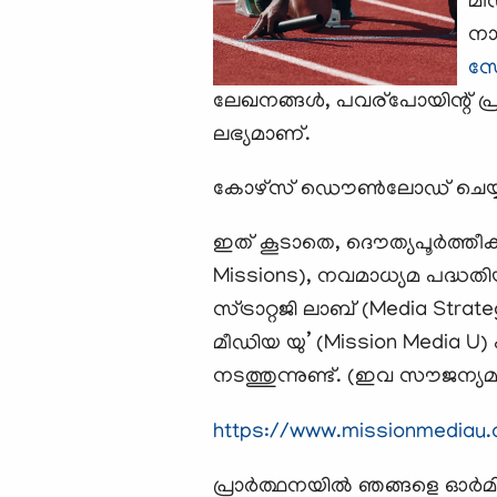
മീ
നാല
സോ
ലേഖനങ്ങള്‍, പവര്പോയിന്റ്‌
ലഭ്യമാണ്.
കോഴ്സ് ഡൌണ്‍ലോഡ് ചെയ്യുവാന
ഇത് കൂടാതെ, ദൌത്യപൂര്‍ത്
Missions), നവമാധ്യമ പദ്ധതി
സ്ട്രാറ്റജി ലാബ് (Media Strat
മീഡിയ യു’ (Mission Medi
നടത്തുന്നുണ്ട്. (ഇവ സൗജന്യമല
https://www.missionmediau.
പ്രാര്‍ത്ഥനയില്‍ ഞങ്ങളെ ഓര്‍മി