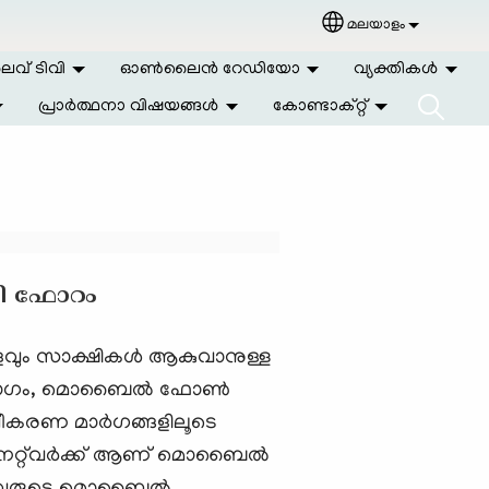
മലയാളം
Select your langu
വ് ടിവി
ഓണ്‍ലൈന്‍ റേഡിയോ
വ്യക്തികള്‍
പ്രാര്‍ത്ഥനാ വിഷയങ്ങള്‍
കോണ്ടാക്റ്റ്
രി ഫോറം
വും സാക്ഷികള്‍ ആകുവാനുള്ള
ോഗം, മൊബൈല്‍ ഫോണ്‍
ീകരണ മാര്‍ഗങ്ങളിലൂടെ
 നെറ്റ്‌വര്‍ക്ക് ആണ് മൊബൈല്‍