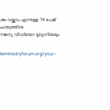
യ്ക്കാം എന്നുള്ള 74 പേജ്
ഹത്വത്തിനു
സൗജന്യ വീഡിയോ ടൂട്ടോറിയലും
ileministryforum.org/your-