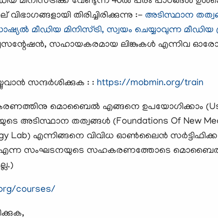
ഡിയ മിനിസ്ട്രിക്ക് വേണ്ടുന്ന 40ല്‍ പരം പാഠങ്ങള്‍
് വിഭാഗങ്ങളായി തിരിച്ചിരിക്കുന്നു :-
അടിസ്ഥാന തത്വങ്
ഷ്യല്‍ മീഡിയ മിനിസ്ട്രി, സ്വയം ചെയ്യാവുന്ന മീഡിയ പ്ര
 പ്രസന്റേഷന്‍, സഹായകരമായ ലിങ്കുകള്‍ എന്നിവ ഓര
്‍ സന്ദര്‍ശിക്കുക : :
https://mobmin.org/train
തീകരണത്തിനു മൊബൈല്‍ എങ്ങനെ ഉപയോഗിക്കാം (Usin
യുടെ അടിസ്ഥാന തത്വങ്ങള്‍ (Foundations Of New Me
egy Lab) എന്നിങ്ങനെ വിവിധ ഓണ്‍ലൈന്‍ സര്‍ട്ടിഫിക്കറ
a U) എന്ന സംഘടനയുടെ സഹകരണത്തോടെ മൊബൈല്‍ 
്ല.)
org/courses/
ക്കുക,