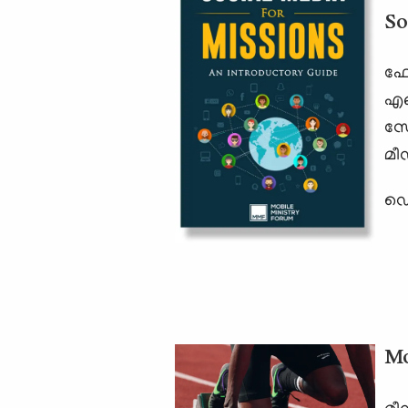
So
ഫേസ
എങ
സോ
മീ
ഡൌ
Mo