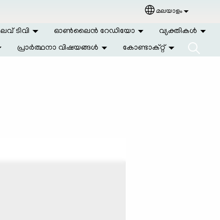
മലയാളം
Select your langu
വ് ടിവി
ഓണ്‍ലൈന്‍ റേഡിയോ
വ്യക്തികള്‍
പ്രാര്‍ത്ഥനാ വിഷയങ്ങള്‍
കോണ്ടാക്റ്റ്