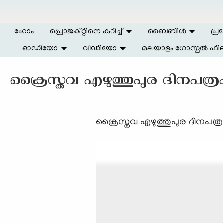
Skip to main content
ഹോം
പ്രൊജക്റ്റിനെ കുറിച്ച്
ബൈബിള്‍
പ്ര
ഓഡിയോ
വീഡിയോ
മലയാളം ഗോസ്പൽ ഫില
ക്രൈസ്തവ എഴുത്തുപുര ദിനപത്രം
ക്രൈസ്തവ എഴുത്തുപുര ദിനപത്ര