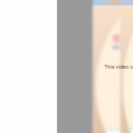
This video 