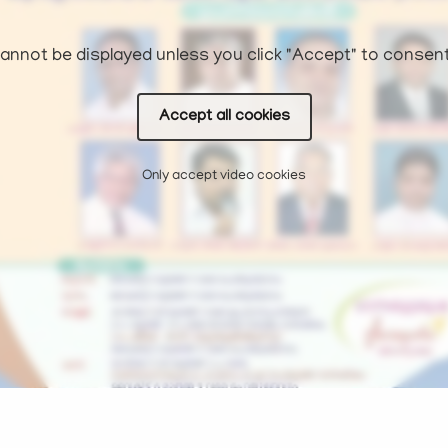
cannot be displayed unless you click "Accept" to consent
Accept all cookies
Only accept video cookies