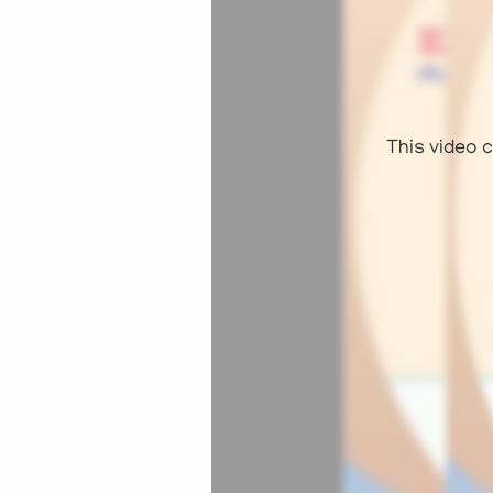
This video 