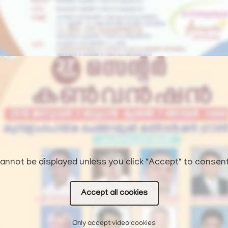
cannot be displayed unless you click "Accept" to consent
Accept all cookies
Only accept video cookies