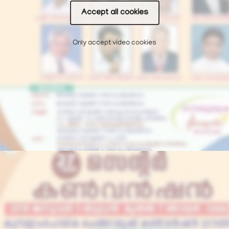
Accept all cookies
Only accept video cookies