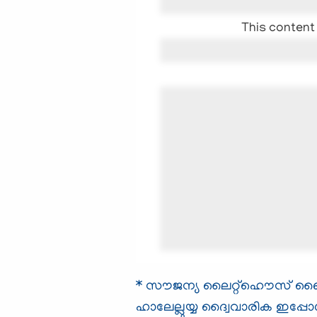
This content 
* സൗജന്യ ലൈറ്റ്ഹൌസ് ബൈബി
ഹാലേല്ലുയ്യ ദ്വൈവാരിക ഇപ്പോ