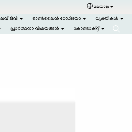
മലയാളം
Select your langu
വ് ടിവി
ഓണ്‍ലൈന്‍ റേഡിയോ
വ്യക്തികള്‍
പ്രാര്‍ത്ഥനാ വിഷയങ്ങള്‍
കോണ്ടാക്റ്റ്