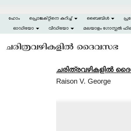
Skip to main content
ഹോം
പ്രൊജക്റ്റിനെ കുറിച്ച്
ബൈബിള്‍
പ്ര
ഓഡിയോ
വീഡിയോ
മലയാളം ഗോസ്പൽ ഫില
ചരിത്രവഴികളിൽ ദൈവസഭ
ചരിത്രവഴികളിൽ ദ
Raison V. George