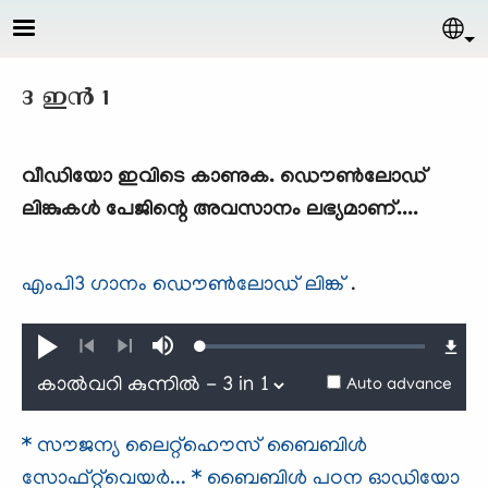
Skip to main content
Sel
3 ഇന്‍ 1
വീഡിയോ ഇവിടെ കാണുക. ഡൌണ്‍ലോഡ്
ലിങ്കുകള്‍ പേജിന്റെ അവസാനം ലഭ്യമാണ്....
എംപി3 ഗാനം ഡൌണ്‍ലോഡ് ലിങ്ക്
.
Loaded
:
Play
Mute
0.26%
Previous
Next
Auto advance
* സൗജന്യ ലൈറ്റ്ഹൌസ് ബൈബിള്‍
സോഫ്റ്റ്‌വെയര്‍...
* ബൈബിള്‍ പഠന ഓഡിയോ