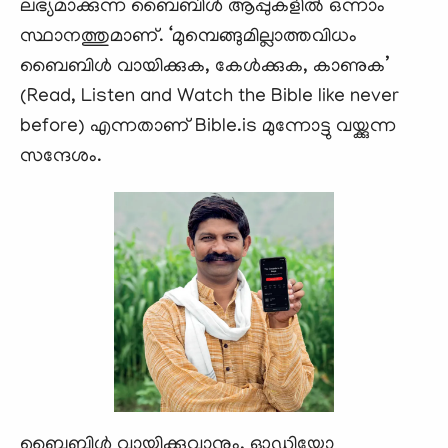
ലഭ്യമാക്കുന്ന ബൈബിൾ ആപ്പുകളിൽ ഒന്നാം
സ്ഥാനത്തുമാണ്. ‘മുമ്പെങ്ങുമില്ലാത്തവിധം
ബൈബിൾ വായിക്കുക, കേൾക്കുക, കാണുക’
(Read, Listen and Watch the Bible like never
before) എന്നതാണ് Bible.is മുന്നോട്ടു വയ്ക്കുന്ന
സന്ദേശം.
ബൈബിള്‍ വായിക്കുവാനും, ഓഡിയോ