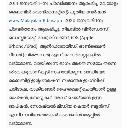
2014 ജനുവരി 1-നു പ്രവര്‍ത്തനം ആരംഭിച്ച മലയാളം
ബൈബിൾ വെബ്സൈറ്റിന്റെ പുതിയ വേർഷൻ
www.MalayalamBible.app
2020 ജനുവരി 1നു
പ്രവർത്തനം ആരംഭിച്ചു. നിലവില്‍ വിന്‍ഡോസ്‌
ഡെസ്ക്ടോപ്പ്, മാക്, ലിനക്സ്, iOS (Apple
iPhone/iPad), ആന്‍ഡ്രോയിഡ്, ഓണ്‍ലൈന്‍
റീഡര്‍ (ബ്രൌസര്‍) എന്നീ ഫോര്‍മാറ്റുകളില്‍
ലഭ്യമാണ്. വായിക്കുന്ന ഭാഗം അതെ സമയം തന്നെ
ശ്രവിക്കുവാന് കൂടി സഹായിക്കുന്ന ഓഡിയോ
ബൈബിള് ഇന്റഗ്രേഷന്, സമാന്തര ഇംഗ്ലീഷ്
പരിഭാഷ, വാക്യങ്ങള്‍ ഹൈലൈറ്റ് ചെയ്യാന്‍ ഉള്ള
ഓപ്ഷന്‍, നോട്ടുകള്‍ ആഡ് ചെയ്യാന്‍ ഉള്ള
ഓപ്ഷന്‍, സോഷ്യല്‍ മീഡിയ ഷെയര്‍ ബട്ടന്‍സ്
എന്നീ സവിശേഷതകള്‍ ബൈബിൾ ആപ്പില്‍
ലഭ്യമാണ്.