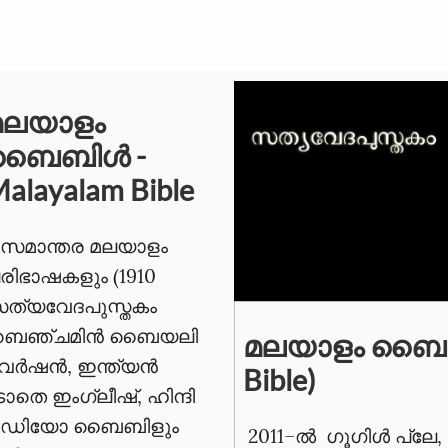
മലയാളം
ബൈബിള്‍ -
alayalam Bible
 സമാന്തര മലയാളം
രിഭാഷകളും (1910
ത്യവേദപുസ്തകം
ബെഞ്ചമിന്‍ ബൈയലി
മലയാളം ബൈബി
്‍ഷന്‍, ഇന്ത്യന്‍
Bible)
ാതെ ഇംഗ്ലീഷ്, ഹിന്ദി
 ഓഡിയോ ബൈബിളും
​​​​​
2011–ല്‍ ഗൂഗിൾ പ്ലേ,