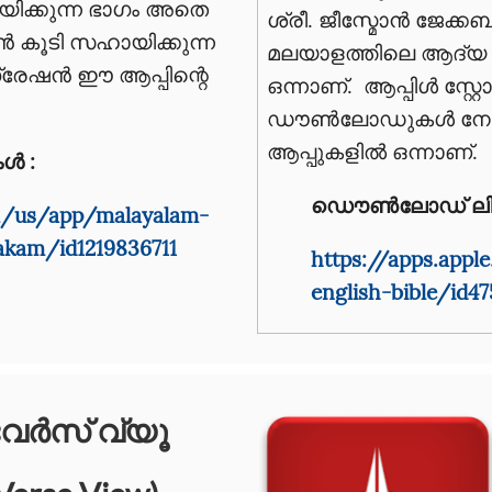
ിക്കുന്ന ഭാഗം അതെ
ശ്രീ. ജീസ്മോന്‍ ജേക്കബ
്‍ കൂടി സഹായിക്കുന്ന
മലയാളത്തിലെ ആദ്
േഷന്‍ ഈ ആപ്പിന്റെ
ഒന്നാണ്. ആപ്പിൾ സ്റ്
ഡൗൺലോഡുകൾ നേട
ആപ്പുകളിൽ ഒന്നാണ്.
ൾ :
ഡൌൺലോഡ് ലിങ്
om/us/app/malayalam-
akam/id1219836711
https://apps.app
english-bible/id47
േര്‍സ് വ്യൂ