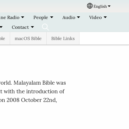
English
Select your lang
ine Radio
People
Audio
Video
Contact
ble
macOS Bible
Bible Links
world. Malayalam Bible was
t with the introduction of
 on 2008 October 22nd,