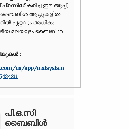
്‌ പ്രസിദ്ധീകരിച്ച ഈ ആപ്പ്,
യ ബൈബിൾ ആപ്പുകളിൽ
റോറിൽ ഏറ്റവും അധികം
ിയ മലയാളം ബൈബിൾ
കുകൾ :
le.com/us/app/malayalam-
5424211
പി.ഒ.സി
ബൈബിൾ