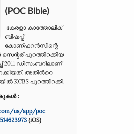
(POC Bible)
കേരളാ കാത്തോലിക്
ബിഷപ്പ്
കോണ്ഫറൻസിന്റെ
സെന്റര് പുറത്തിറക്കിയ
പ് 2011 ഡിസംബറിലാണ്
ിറക്കിയത്. അതിൻറെ
ിൽ KCBS പുറത്തിറക്കി.
ുകൾ :
e.com/us/app/poc-
d514623973
(iOS)