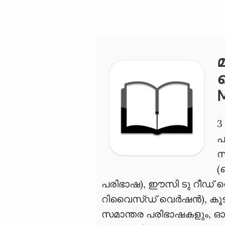
M
3
പ
സ
(
പരിഭാഷ), ഈസി ടു റീഡ് വെര
റിവൈസ്ഡ് വെര്‍ഷന്‍), കൂട
സമാന്തര പരിഭാഷകളും,