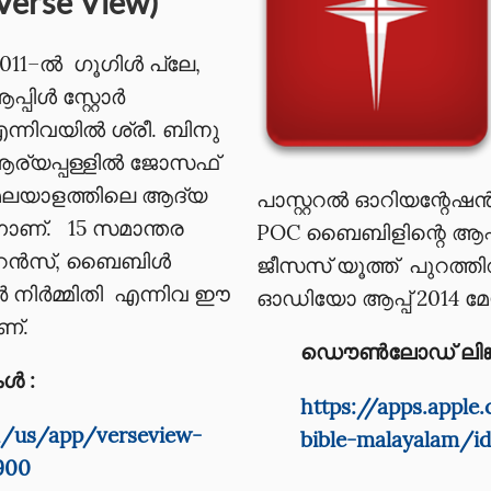
Verse View)
011–ല്‍ ഗൂഗിൾ പ്ലേ,
പ്പിൾ സ്റ്റോർ
ന്നിവയിൽ ശ്രീ. ബിനു
ര്യപ്പള്ളിൽ ജോസഫ്
, മലയാളത്തിലെ ആദ്യ
പാസ്റ്ററൽ ഓറിയന്റേഷൻ 
ാണ്. 15 സമാന്തര
POC ബൈബിളിന്റെ ആപ്
റഫറൻസ്, ബൈബിൾ
ജീസസ് യൂത്ത് പുറത്ത
 നിർമ്മിതി എന്നിവ ഈ
ഓഡിയോ ആപ്പ് 2014 മേയ
ണ്.
ഡൌൺലോഡ് ലിങ്ക
ൾ :
https://apps.appl
m/us/app/verseview-
bible-malayalam/i
900