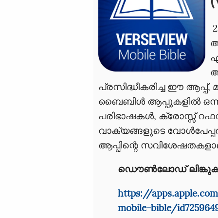
(
2
ആ
എ
ആ
പ്രസിദ്ധീകരിച്ച ഈ ആപ്പ്
ബൈബിൾ ആപ്പുകളിൽ ഒന്ന
പരിഭാഷകൾ, ക്രോസ്സ് 
വാക്യങ്ങളുടെ വോൾപേപ്പർ
ആപ്പിന്റെ സവിശേഷതകളാ
ഡൌൺലോഡ് ലിങ്കുക
https://apps.apple.co
mobile-bible/id725964