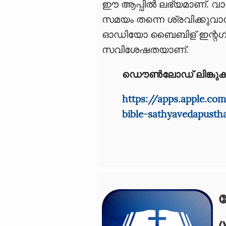
ഈ ആപ്പിൽ ലഭ്യമാണ്. വായ
സമയം തന്നെ ശ്രവിക്കുവാന
ഓഡിയോ ബൈബിള് ഇന്റഗ്ര
സവിശേഷതയാണ്.
ഡൌൺലോഡ് ലിങ്കുക
https://apps.apple.c
bible-sathyavedapusth
വ