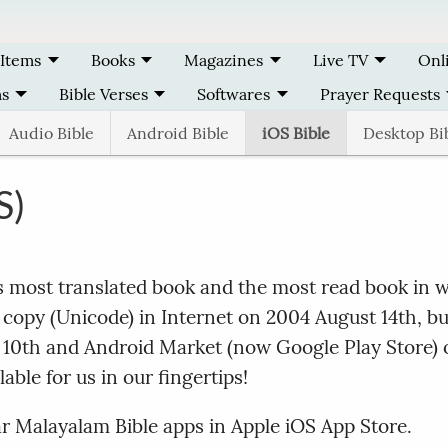
 Items
Books
Magazines
Live TV
Onl
ms
Bible Verses
Softwares
Prayer Requests
Audio Bible
Android Bible
iOS Bible
Desktop Bi
S)
 most translated book and the most read book in 
al copy (Unicode) in Internet on 2004 August 14th, bu
y 10th and Android Market (now Google Play Store)
ble for us in our fingertips!
r Malayalam Bible apps in Apple iOS App Store.