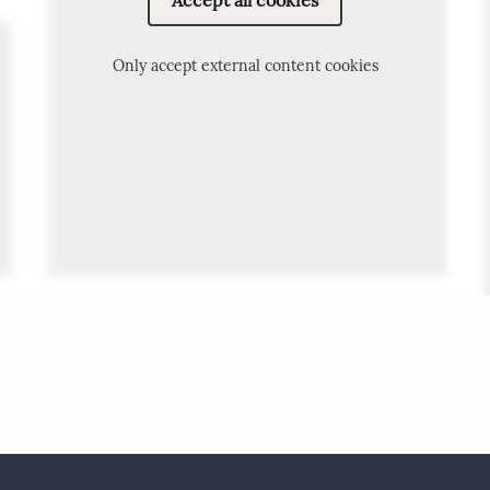
5
6
5
6
Only accept external content cookies
യർ
്യർ
5
്
്
5
6
5
6
7
8
9
10
5