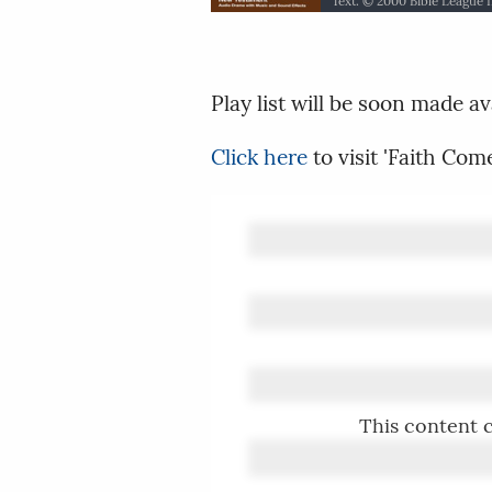
Text: © 2000 Bible League 
1
2
3
4
11
12
13
14
21
22
23
24
Play list will be soon made av
മർക്കൊസ്
Click here
to visit 'Faith Co
ലൂക്കോസ്
1
2
3
4
യോഹന്നാൻ
11
1
12
2
13
3
14
4
അപ്പോസ്തോല പ്
11
1
12
2
13
3
14
4
റോമർ
21
11
1
22
12
2
23
13
3
24
14
4
1 കൊരിന്ത്യർ
21
11
1
12
2
13
3
14
4
2 കൊരിന്ത്യർ
21
11
1
22
12
2
23
13
3
24
14
4
This content c
ഗലാത്യർ
11
1
12
2
13
3
14
4