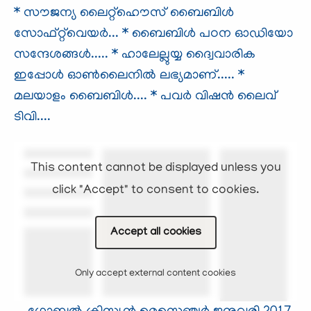
* സൗജന്യ ലൈറ്റ്ഹൌസ് ബൈബിള്‍
സോഫ്റ്റ്‌വെയര്‍...
* ബൈബിള്‍ പഠന ഓഡിയോ
സന്ദേശങ്ങള്‍.....
* ഹാലേല്ലുയ്യ ദ്വൈവാരിക
ഇപ്പോള്‍ ഓണ്‍ലൈനില്‍ ലഭ്യമാണ്.....
*
മലയാളം ബൈബിള്‍....
* പവര്‍ വിഷന്‍ ലൈവ്
ടിവി....
This content cannot be displayed unless you
click "Accept" to consent to cookies.
Accept all cookies
Only accept external content cookies