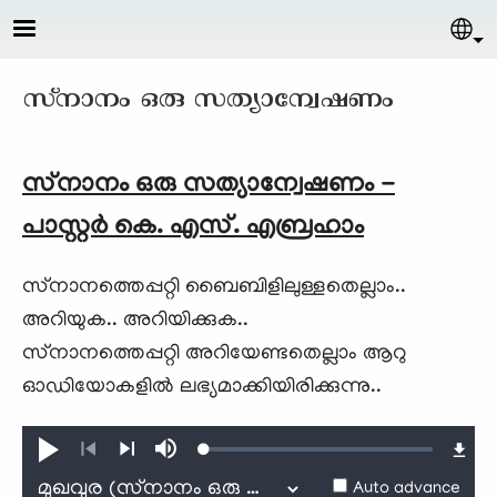
Skip to main content
Sel
സ്‌നാനം ഒരു സത്യാന്വേഷണം
സ്‌നാനം ഒരു സത്യാന്വേഷണം -
പാസ്റ്റര്‍ കെ. എസ്. എബ്രഹാം
സ്‌നാനത്തെപ്പറ്റി ബൈബിളിലുള്ളതെല്ലാം..
അറിയുക.. അറിയിക്കുക..
സ്‌നാനത്തെപ്പറ്റി അറിയേണ്ടതെല്ലാം ആറു
ഓഡിയോകളില്‍ ലഭ്യമാക്കിയിരിക്കുന്നു..
Loaded
:
Play
Mute
0.10%
Previous
Next
Auto advance