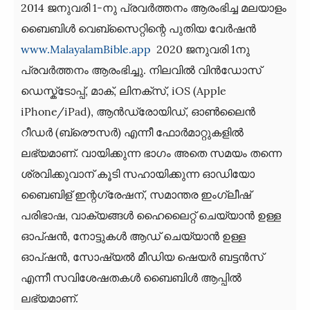
2014 ജനുവരി 1-നു പ്രവര്‍ത്തനം ആരംഭിച്ച മലയാളം
ബൈബിൾ വെബ്സൈറ്റിന്റെ പുതിയ വേർഷൻ
www.MalayalamBible.app
2020 ജനുവരി 1നു
പ്രവർത്തനം ആരംഭിച്ചു. നിലവില്‍ വിന്‍ഡോസ്‌
ഡെസ്ക്ടോപ്പ്, മാക്, ലിനക്സ്, iOS (Apple
iPhone/iPad), ആന്‍ഡ്രോയിഡ്, ഓണ്‍ലൈന്‍
റീഡര്‍ (ബ്രൌസര്‍) എന്നീ ഫോര്‍മാറ്റുകളില്‍
ലഭ്യമാണ്. വായിക്കുന്ന ഭാഗം അതെ സമയം തന്നെ
ശ്രവിക്കുവാന് കൂടി സഹായിക്കുന്ന ഓഡിയോ
ബൈബിള് ഇന്റഗ്രേഷന്, സമാന്തര ഇംഗ്ലീഷ്
പരിഭാഷ, വാക്യങ്ങള്‍ ഹൈലൈറ്റ് ചെയ്യാന്‍ ഉള്ള
ഓപ്ഷന്‍, നോട്ടുകള്‍ ആഡ് ചെയ്യാന്‍ ഉള്ള
ഓപ്ഷന്‍, സോഷ്യല്‍ മീഡിയ ഷെയര്‍ ബട്ടന്‍സ്
എന്നീ സവിശേഷതകള്‍ ബൈബിൾ ആപ്പില്‍
ലഭ്യമാണ്.